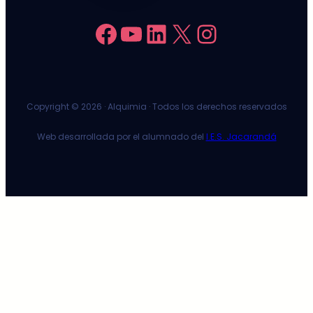
Facebook
YouTube
LinkedIn
X
Instagram
Copyright ©
2026 · Alquimia · Todos los derechos reservados
Web desarrollada por el alumnado del
I.E.S. Jacarandá