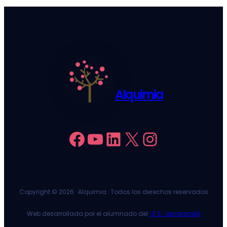
Alquimia
Facebook
YouTube
LinkedIn
X
Instagram
Copyright ©
2026 · Alquimia · Todos los derechos reservados
Web desarrollada por el alumnado del
I.E.S. Jacarandá