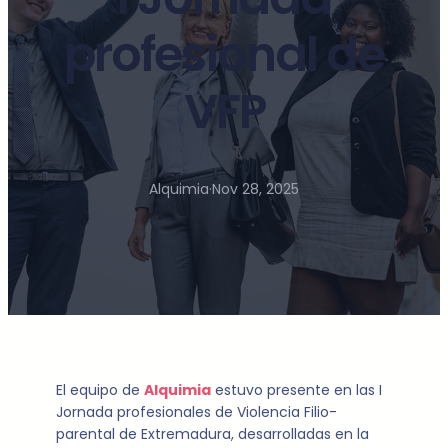
profesional de
VFP
Alquimia
·
Nov 28, 2025
El equipo de
Alquimia
estuvo presente en las I
Jornada profesionales de Violencia Filio-
parental de Extremadura, desarrolladas en la