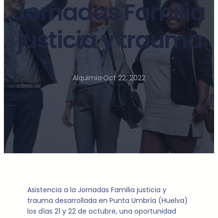
Jornadas Familia
justicia y trauma
Alquimia
·
Oct 22, 2022
Asistencia a la Jornadas Familia justicia y
trauma desarrollada en Punta Umbría (Huelva)
los días 21 y 22 de octubre, una oportunidad