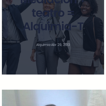
teatro =
Alquimia-T
Alquimia
·
Abr 29, 2013