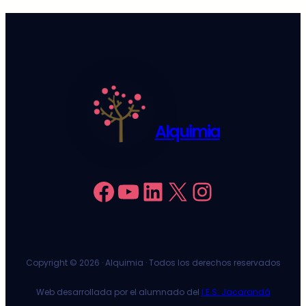
Alquimia
Facebook
YouTube
LinkedIn
X
Instagram
Copyright ©
2026 · Alquimia · Todos los derechos reservados
Web desarrollada por el alumnado del
I.E.S. Jacarandá