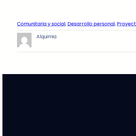
Comunitaria y social
, 
Desarrollo personal
, 
Proyect
Alquimia