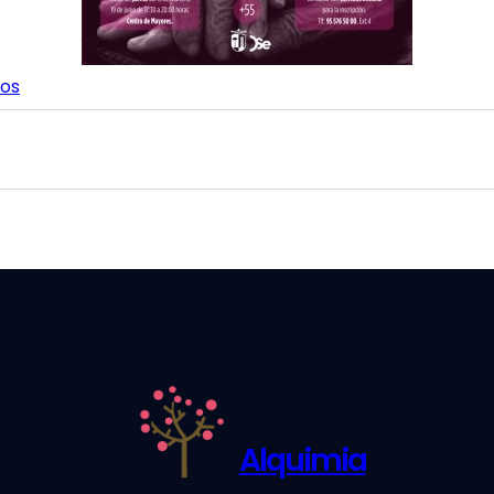
os
Alquimia