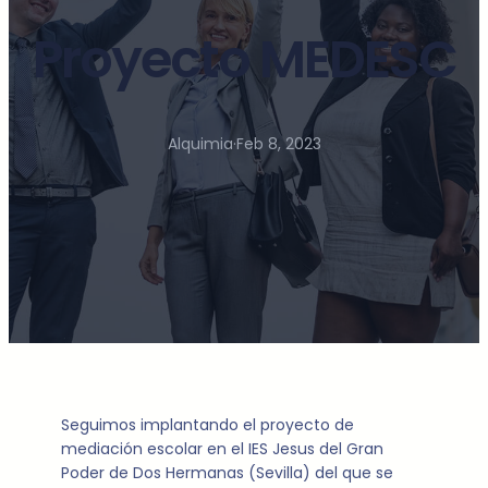
Proyecto MEDESC
Alquimia
·
Feb 8, 2023
Seguimos implantando el proyecto de
mediación escolar en el IES Jesus del Gran
Poder de Dos Hermanas (Sevilla) del que se