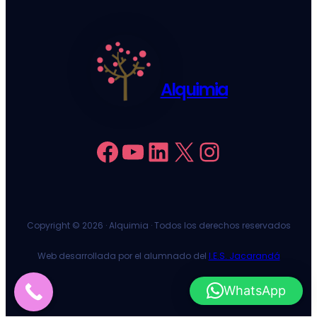
Alquimia
Facebook
YouTube
LinkedIn
X
Instagram
Copyright ©
2026 · Alquimia · Todos los derechos reservados
Web desarrollada por el alumnado del
I.E.S. Jacarandá
WhatsApp