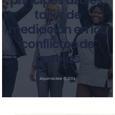
príncipes azules,
taller de
mediación en los
conflictos de
parejas
Alquimia
·
Mar 6, 2014