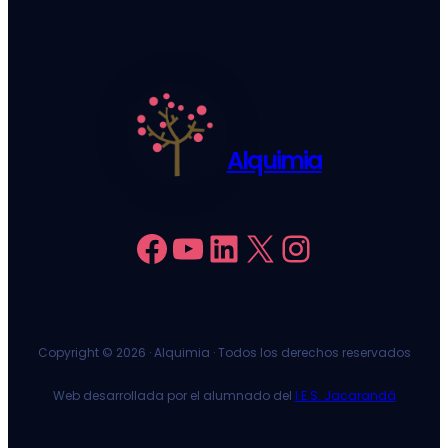
Alquimia
Facebook
YouTube
LinkedIn
X
Instagram
Copyright ©
2026 · Alquimia · Todos los derechos reservados
Web desarrollada por el alumnado del
I.E.S. Jacarandá