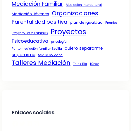
Mediación Familiar
Mediación Intercultural
Organizaciones
Mediación Jóvenes
Parentalidad positiva
plan de igualdad
Premios
Proyectos
Proyecto Entre Palabras
Psicoeducativa
psicología
quiero separarme
Punto mediación familiar Sevilla
separarme
Sevilla solidaria
Talleres Mediación
Think Big
Túnez
Enlaces sociales
Facebook
Twitter
LinkedIn
Instagram