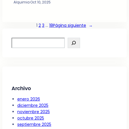
Alquimia
·
Oct 10, 2025
1
2
3
…
18
Página siguiente
→
S
e
a
r
c
h
Archivo
enero 2026
diciembre 2025
noviembre 2025
octubre 2025
septiembre 2025