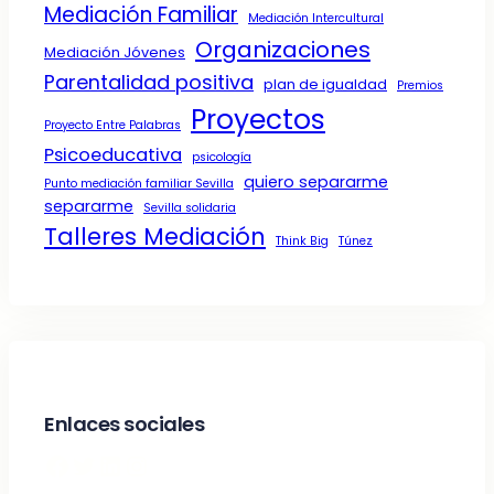
Mediación Familiar
Mediación Intercultural
Organizaciones
Mediación Jóvenes
Parentalidad positiva
plan de igualdad
Premios
Proyectos
Proyecto Entre Palabras
Psicoeducativa
psicología
quiero separarme
Punto mediación familiar Sevilla
separarme
Sevilla solidaria
Talleres Mediación
Think Big
Túnez
Enlaces sociales
Facebook
Twitter
LinkedIn
Instagram