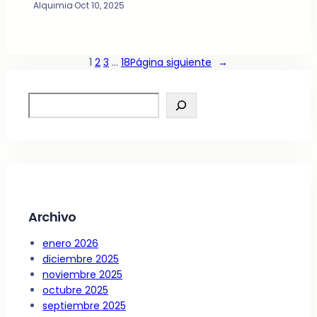
Alquimia
·
Oct 10, 2025
1
2
3
…
18
Página siguiente
→
S
e
a
r
c
h
Archivo
enero 2026
diciembre 2025
noviembre 2025
octubre 2025
septiembre 2025