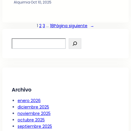
Alquimia
·
Oct 10, 2025
1
2
3
…
18
Página siguiente
→
S
e
a
r
c
h
Archivo
enero 2026
diciembre 2025
noviembre 2025
octubre 2025
septiembre 2025