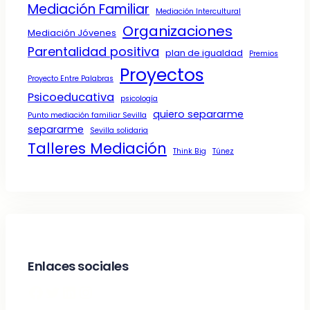
Mediación Familiar
Mediación Intercultural
Organizaciones
Mediación Jóvenes
Parentalidad positiva
plan de igualdad
Premios
Proyectos
Proyecto Entre Palabras
Psicoeducativa
psicología
quiero separarme
Punto mediación familiar Sevilla
separarme
Sevilla solidaria
Talleres Mediación
Think Big
Túnez
Enlaces sociales
Facebook
Twitter
LinkedIn
Instagram