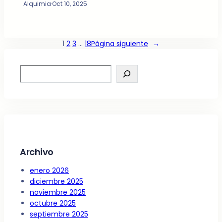
Alquimia
·
Oct 10, 2025
1
2
3
…
18
Página siguiente
→
S
e
a
r
c
h
Archivo
enero 2026
diciembre 2025
noviembre 2025
octubre 2025
septiembre 2025