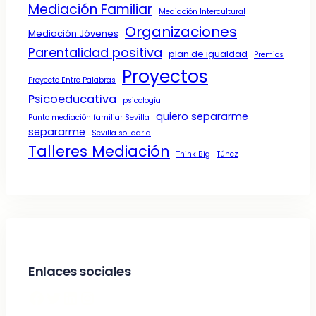
Mediación Familiar
Mediación Intercultural
Organizaciones
Mediación Jóvenes
Parentalidad positiva
plan de igualdad
Premios
Proyectos
Proyecto Entre Palabras
Psicoeducativa
psicología
quiero separarme
Punto mediación familiar Sevilla
separarme
Sevilla solidaria
Talleres Mediación
Think Big
Túnez
Enlaces sociales
Facebook
Twitter
LinkedIn
Instagram