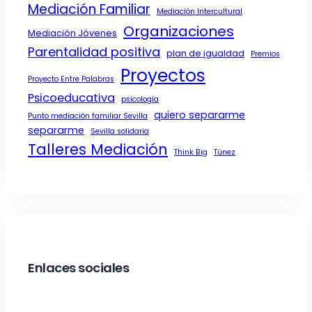
Mediación Familiar
Mediación Intercultural
Organizaciones
Mediación Jóvenes
Parentalidad positiva
plan de igualdad
Premios
Proyectos
Proyecto Entre Palabras
Psicoeducativa
psicología
quiero separarme
Punto mediación familiar Sevilla
separarme
Sevilla solidaria
Talleres Mediación
Think Big
Túnez
Enlaces sociales
Facebook
Twitter
LinkedIn
Instagram