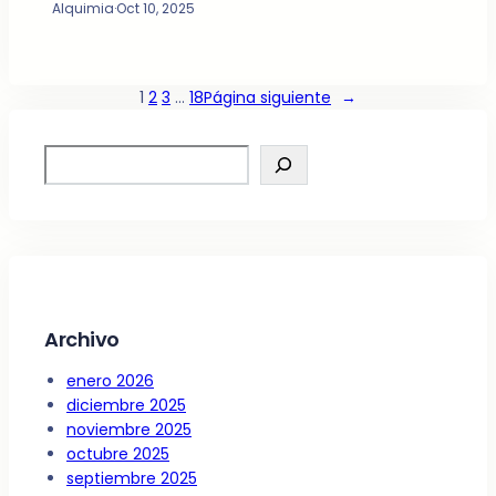
Alquimia
·
Oct 10, 2025
1
2
3
…
18
Página siguiente
→
S
e
a
r
c
h
Archivo
enero 2026
diciembre 2025
noviembre 2025
octubre 2025
septiembre 2025