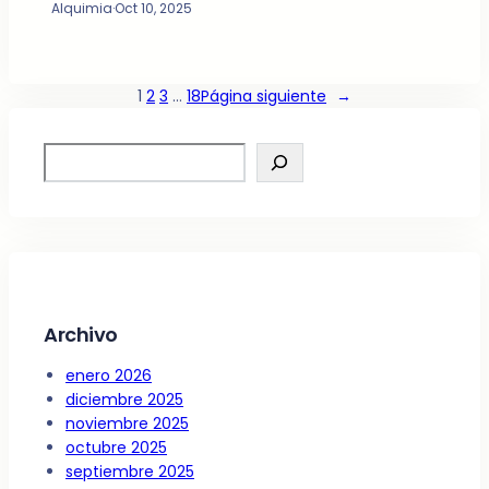
Alquimia
·
Oct 10, 2025
1
2
3
…
18
Página siguiente
→
S
e
a
r
c
h
Archivo
enero 2026
diciembre 2025
noviembre 2025
octubre 2025
septiembre 2025