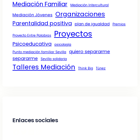
Mediación Familiar
Mediación Intercultural
Organizaciones
Mediación Jóvenes
Parentalidad positiva
plan de igualdad
Premios
Proyectos
Proyecto Entre Palabras
Psicoeducativa
psicología
quiero separarme
Punto mediación familiar Sevilla
separarme
Sevilla solidaria
Talleres Mediación
Think Big
Túnez
Enlaces sociales
Facebook
Twitter
LinkedIn
Instagram