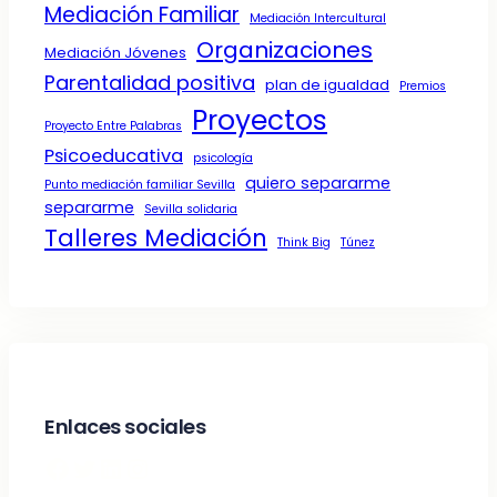
Mediación Familiar
Mediación Intercultural
Organizaciones
Mediación Jóvenes
Parentalidad positiva
plan de igualdad
Premios
Proyectos
Proyecto Entre Palabras
Psicoeducativa
psicología
quiero separarme
Punto mediación familiar Sevilla
separarme
Sevilla solidaria
Talleres Mediación
Think Big
Túnez
Enlaces sociales
Facebook
Twitter
LinkedIn
Instagram