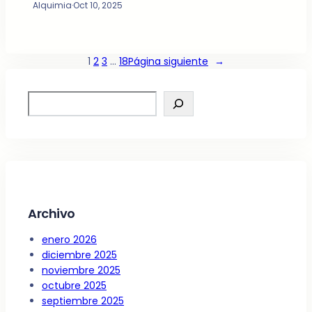
Alquimia
·
Oct 10, 2025
1
2
3
…
18
Página siguiente
→
S
e
a
r
c
h
Archivo
enero 2026
diciembre 2025
noviembre 2025
octubre 2025
septiembre 2025