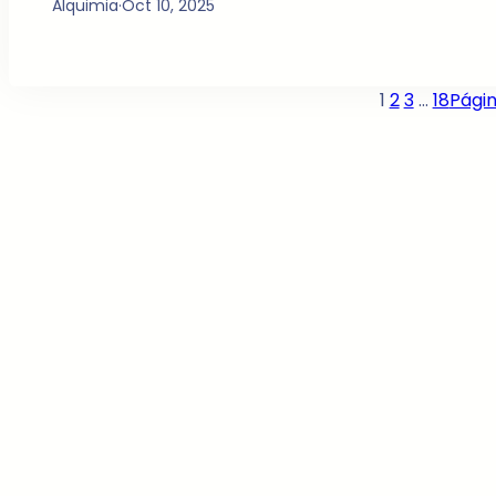
Alquimia
·
Oct 10, 2025
1
2
3
…
18
Págin