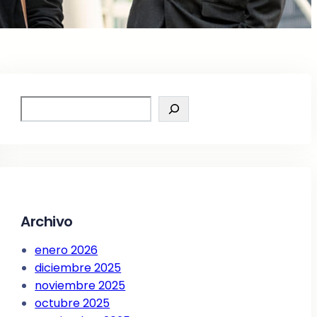
S
e
a
r
c
h
Archivo
enero 2026
diciembre 2025
noviembre 2025
octubre 2025