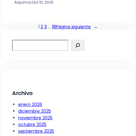
Alquimia
·
Oct 10, 2025
1
2
3
…
18
Página siguiente
→
S
e
a
r
c
h
Archivo
enero 2026
diciembre 2025
noviembre 2025
octubre 2025
septiembre 2025