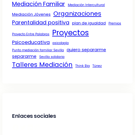
Mediación Familiar
Mediación Intercultural
Organizaciones
Mediación Jóvenes
Parentalidad positiva
plan de igualdad
Premios
Proyectos
Proyecto Entre Palabras
Psicoeducativa
psicología
quiero separarme
Punto mediación familiar Sevilla
separarme
Sevilla solidaria
Talleres Mediación
Think Big
Túnez
Enlaces sociales
Facebook
Twitter
LinkedIn
Instagram